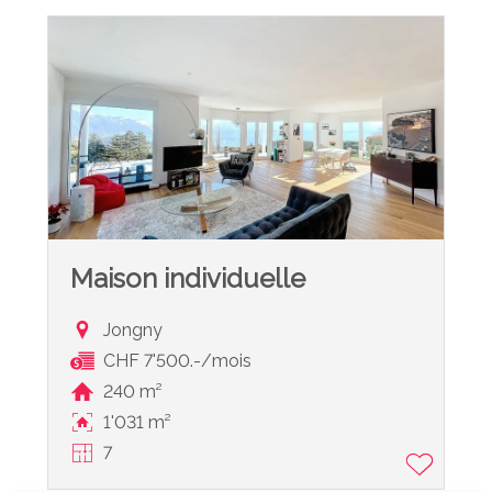
Maison individuelle
Jongny
CHF 7'500.-/mois
240 m²
1'031 m²
7