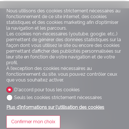
Nous utilisons des cookies strictement nécessaires au
fonctionnement de ce site internet, des cookies
statistiques et des cookies marketing afin d'optimiser
la navigation et les parcours.
Les cookies non-nécessaires (youtube, google, etc..)
permettent de générer des données statistiques sur la
façon dont vous utilisez le site ou encore des cookies
permettant d’afficher des publicités personnalisées sur
leur site en fonction de votre navigation et de votre
profil.
Contactez-nous
À l’exception des cookies nécessaires au
fonctionnement du site, vous pouvez contrôler ceux
ILOC Sàrl
que vous souhaitez activer.
Ruelle des Halles 1
1095 Lutry
D'accord pour tous les cookies
Tél.
+41 21 566 70 07
info@immo-iloc.com
Seuls les cookies strictement nécessaires
Plus d'informations sur l'utilisation des cookies
Restez connecté
Ne laissez aucun bien vous échapper, inscrivez-vous
Confirmer mon choix
gratuitement.