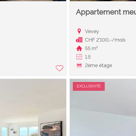
Appartement me
Vevey
CHF 2'100.-/mois
55 m²
1.5
2ème étage
EXCLUSIVITÉ