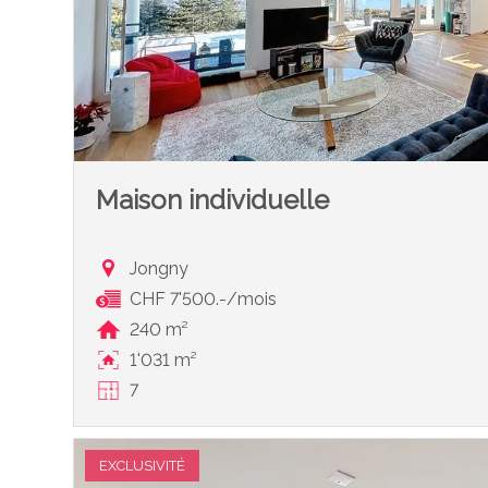
Maison individuelle
Jongny
CHF 7'500.-/mois
240 m²
1'031 m²
7
EXCLUSIVITÉ