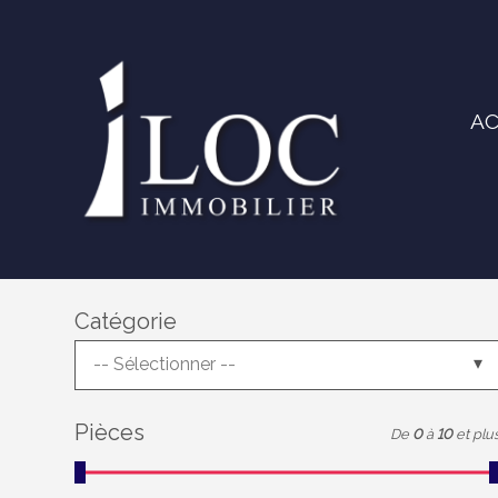
AC
Catégorie
-- Sélectionner --
Pièces
De
0
à
10
et plu