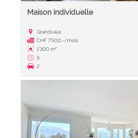
Maison individuelle
Grandvaux
CHF 7'500.-/mois
1'300 m²
6
2