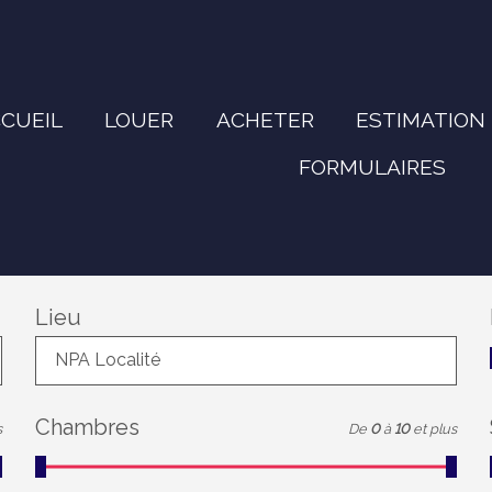
CUEIL
LOUER
ACHETER
ESTIMATION
FORMULAIRES
Lieu
NPA Localité
Chambres
s
De
0
à
10
et plus