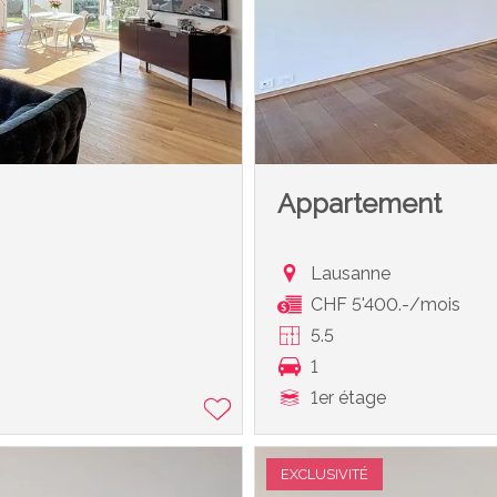
Appartement
Lausanne
CHF 5'400.-/mois
5.5
1
1er étage
EXCLUSIVITÉ