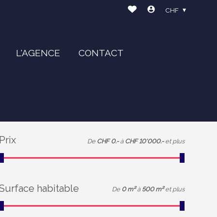
CHF
L'AGENCE
CONTACT
Prix
De
CHF 0.-
à
CHF 10'000.-
et plus
Surface habitable
De
0 m²
à
500 m²
et plus