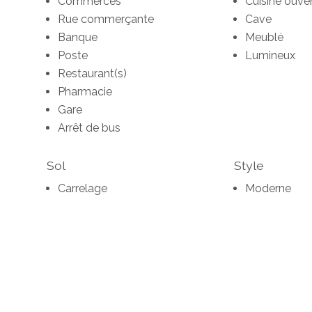
Commerces
Cuisine ouve
Rue commerçante
Cave
Banque
Meublé
Poste
Lumineux
Restaurant(s)
Pharmacie
Gare
Arrêt de bus
Sol
Style
Carrelage
Moderne