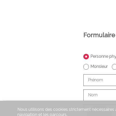
Formulaire
Personne phy
Monsieur
Prénom
Nom
Nous utilisons des cookies strictement nécessaires a
Société
facultati
navigation et les parcours.