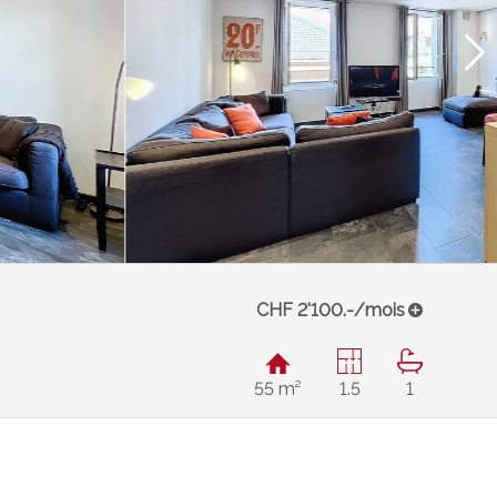
CHF 2'100.-/mois
55 m²
1.5
1