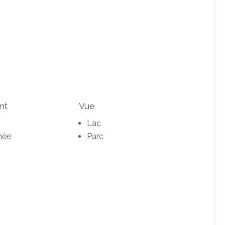
nt
Vue
Lac
née
Parc