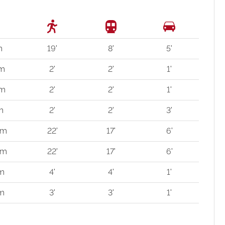
m
19'
8'
5'
 m
2'
2'
1'
 m
2'
2'
1'
m
2'
2'
3'
km
22'
17'
6'
km
22'
17'
6'
 m
4'
4'
1'
 m
3'
3'
1'