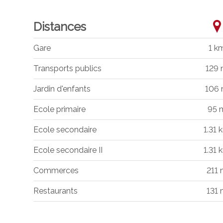
Distances
Gare
1 k
Transports publics
129
Jardin d'enfants
106
Ecole primaire
95 
Ecole secondaire
1.31 
Ecole secondaire II
1.31 
Commerces
211
Restaurants
131